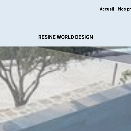
Accueil
Nos pr
RESINE WORLD DESIGN