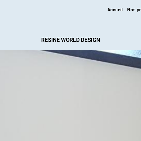
Accueil
Nos pr
RESINE WORLD DESIGN